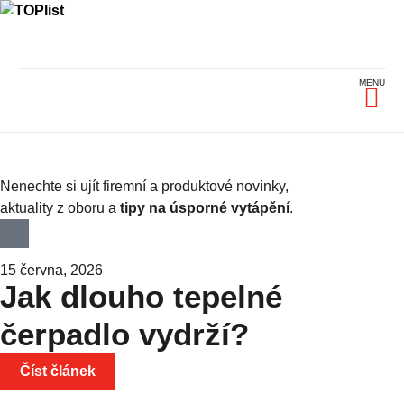
Tepelná 
Dokumenty
Nenechte si ujít firemní a produktové novinky,
aktuality z oboru a
tipy na úsporné vytápění
.
15 června, 2026
Jak dlouho tepelné
čerpadlo vydrží?
Číst článek