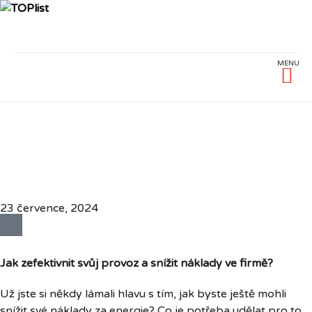
Tepelná 
Dokumenty
23 července, 2024
Jak zefektivnit svůj provoz a snížit náklady ve firmě?
Už jste si někdy lámali hlavu s tím, jak byste ještě mohli
snížit své náklady za energie? Co je potřeba udělat pro to,