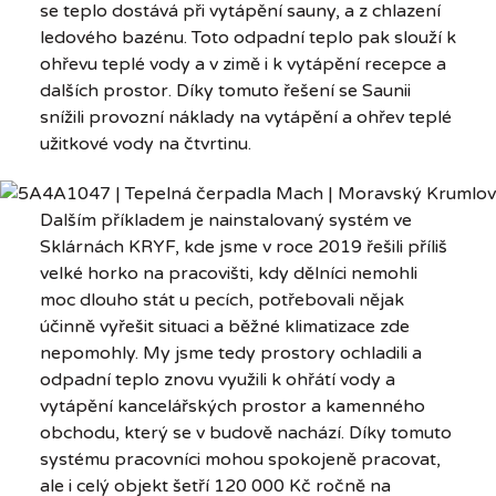
se teplo dostává při vytápění sauny, a z chlazení
ledového bazénu. Toto odpadní teplo pak slouží k
ohřevu teplé vody a v zimě i k vytápění recepce a
dalších prostor. Díky tomuto řešení se Saunii
snížili provozní náklady na vytápění a ohřev teplé
užitkové vody na čtvrtinu.
Dalším příkladem je nainstalovaný systém ve
Sklárnách KRYF, kde jsme v roce 2019 řešili příliš
velké horko na pracovišti, kdy dělníci nemohli
moc dlouho stát u pecích, potřebovali nějak
účinně vyřešit situaci a běžné klimatizace zde
nepomohly. My jsme tedy prostory ochladili a
odpadní teplo znovu využili k ohřátí vody a
vytápění kancelářských prostor a kamenného
obchodu, který se v budově nachází. Díky tomuto
systému pracovníci mohou spokojeně pracovat,
ale i celý objekt šetří 120 000 Kč ročně na