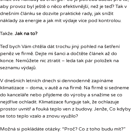
aby provoz byl ještě o něco efektivnější, než je teď? Tak v
dnešním článku se dozvíte praktické rady, jak snížit
náklady za energie a jak mít výdaje více pod kontrolou.
Takže.
Jak na to?
Teď bych Vám chtěla dát trochu jiný pohled na šetření
peněz ve firmě. Dejte mi šanci a dočtěte článek až do
konce. Nemůžete nic ztratit – leda tak pár položek na
seznamu výdajů.
V dnešních letních dnech si dennodenně zapínáme
klimatizace – doma, v autě a na firmě. Na firmě si sedneme
do kanceláře nebo přijdeme do výroby a snažíme se co
nejdříve ochladit. Klimatizace funguje tak, že ochlazuje
prostor uvnitř a fouká teplo ven z budovy. Jenže, Co kdyby
se toto teplo vzalo a znovu využilo?
Možná si pokládáte otázky: “Proč? Co z toho budu mít?”