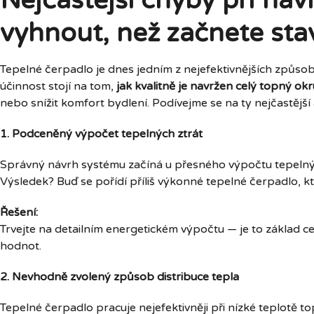
Nejčastější chyby při ná
vyhnout, než začnete sta
Tepelné čerpadlo je dnes jedním z nejefektivnějších způs
účinnost stojí na tom,
jak kvalitně je navržen celý topný ok
nebo snížit komfort bydlení. Podívejme se na ty nejčastější a 
1. Podceněný výpočet tepelných ztrát
Správný návrh systému začíná u přesného výpočtu tepelnýc
Výsledek? Buď se pořídí příliš výkonné tepelné čerpadlo, k
Řešení:
Trvejte na detailním energetickém výpočtu — je to základ c
hodnot.
2. Nevhodně zvolený způsob distribuce tepla
Tepelné čerpadlo pracuje nejefektivněji při nízké teplotě 