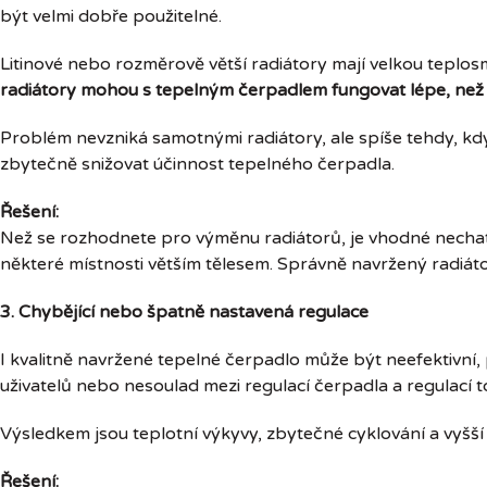
být velmi dobře použitelné.
Litinové nebo rozměrově větší radiátory mají velkou teplos
radiátory mohou s tepelným čerpadlem fungovat lépe, než
Problém nevzniká samotnými radiátory, ale spíše tehdy, k
zbytečně snižovat účinnost tepelného čerpadla.
Řešení:
Než se rozhodnete pro výměnu radiátorů, je vhodné nechat s
některé místnosti větším tělesem. Správně navržený radi
3. Chybějící nebo špatně nastavená regulace
I kvalitně navržené tepelné čerpadlo může být neefektivn
uživatelů nebo nesoulad mezi regulací čerpadla a regulací
Výsledkem jsou teplotní výkyvy, zbytečné cyklování a vyšší
Řešení: