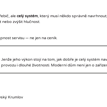
řebič, ale
celý systém
, který musí někdo správně navrhnout, 
t nebo zvýšit hlučnost.
upnost servisu — ne jen na ceník.
nže jeho výkon stojí na tom, jak dobře je celý systém navrž
rovozu i dlouhé životnosti. Moderní dům není jen o zařízen