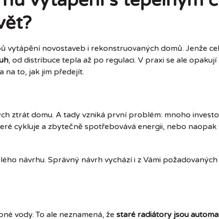
vrhu vytápění s tepelným
vět?
obů vytápění novostaveb i rekonstruovaných domů. Jenže ce
ruh
, od distribuce tepla až po regulaci. V praxi se ale opaku
na to, jak jim předejít.
h ztrát domu. A tady vzniká první problém: mnoho investo
teré cykluje a zbytečně spotřebovává energii, nebo naopak 
elého návrhu. Správný návrh vychází i z Vámi požadovaných 
topné vody. To ale neznamená, že
staré radiátory jsou autom