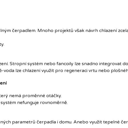
epelným čerpadlem. Mnoho projektů však návrh chlazení zcela
ty.
ení. Stropní systém nebo fancoily lze snadno integrovat d
-voda lze chlazení využít pro regeneraci vrtu nebo plošnéh
ení
 který nemá proměnné otáčky.
ěj systém nefunguje rovnoměrně.
eálných parametrů čerpadla i domu. Anebo využít tepelné 