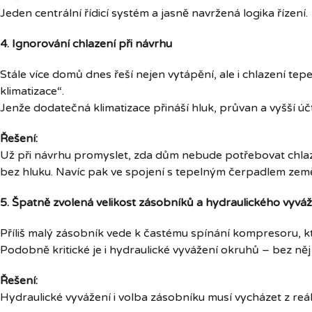
Jeden centrální řídicí systém a jasně navržená logika řízení.
4. Ignorování chlazení při návrhu
Stále více domů dnes řeší nejen vytápění, ale i chlazení t
klimatizace“.
Jenže dodatečná klimatizace přináší hluk, průvan a vyšší úč
Řešení:
Už při návrhu promyslet, zda dům nebude potřebovat chlaz
bez hluku. Navíc pak ve spojení s tepelným čerpadlem země
5. Špatně zvolená velikost zásobníků a hydraulického vyváž
Příliš malý zásobník vede k častému spínání kompresoru,
Podobně kritické je i hydraulické vyvážení okruhů – bez n
Řešení:
Hydraulické vyvážení i volba zásobníku musí vycházet z r