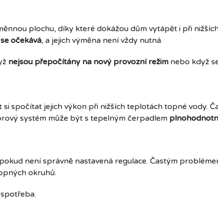
měnnou plochu, díky které dokážou dům vytápět i při nižších
 se očekává
, a jejich výměna není vždy nutná.
dyž
nejsou přepočítány na nový provozní režim
nebo když se
i spočítat jejich výkon při nižších teplotách topné vody. Č
átorový systém může být s tepelným čerpadlem
plnohodnotn
í, pokud není správně nastavená regulace. Častým problém
 topných okruhů.
 spotřeba.