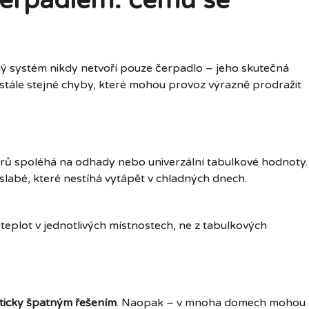
 čerpadlem: čemu se
lý systém nikdy netvoří pouze čerpadlo – jeho skutečná
jí stále stejné chyby, které mohou provoz výrazně prodražit
rů spoléhá na odhady nebo univerzální tabulkové hodnoty.
slabé, které nestíhá vytápět v chladných dnech.
teplot v jednotlivých místnostech, ne z tabulkových
aticky špatným řešením
. Naopak – v mnoha domech mohou