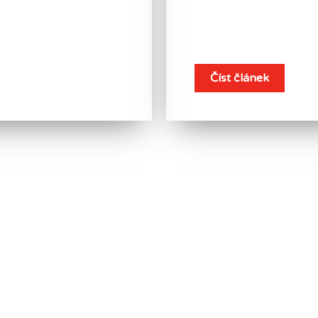
dlo vydrží?
Jaké je ne
Číst článek